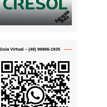
oche
oche
oche
oche
oche
Woche
Guia Virtual – (49) 99966-1935
oche
 Woche