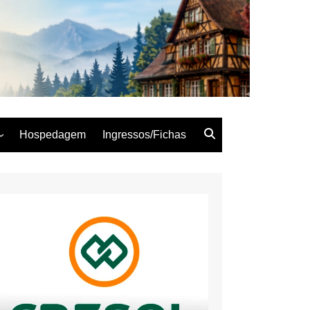
Hospedagem
Ingressos/Fichas
Woche
Woche
Woche
Woche
Woche
Woche
oche