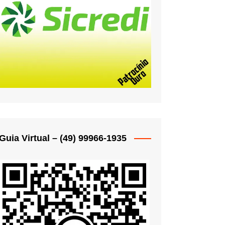
oche
oche
oche
oche
oche
Woche
oche
 Woche
Guia Virtual – (49) 99966-1935