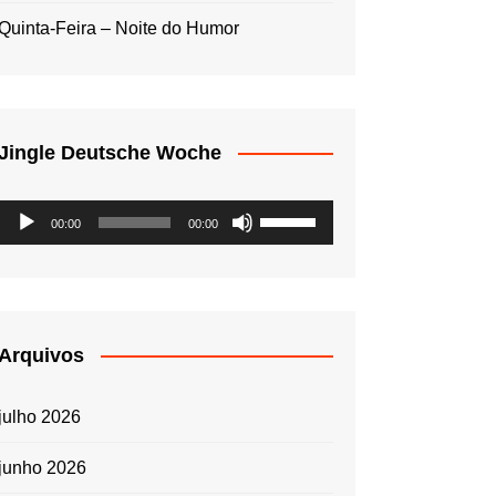
Quinta-Feira – Noite do Humor
Jingle Deutsche Woche
Tocador
Use
00:00
00:00
de
as
áudio
setas
para
cima
ou
Arquivos
para
baixo
julho 2026
para
aumentar
junho 2026
ou