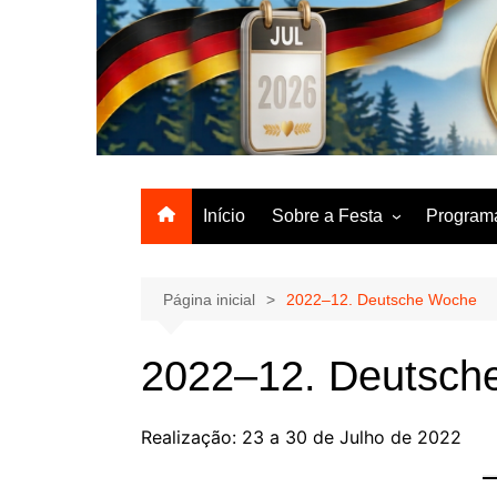
Ir
para
o
A Genuína Festa Alemã do Inverno Brasileiro
conteúdo
Início
Sobre a Festa
Program
Histórico
Program
Logomarca
Programa
Página inicial
2022–12. Deutsche Woche
Horários
Mascotes
Preços P
2022–12. Deutsch
Jingle
Realização: 23 a 30 de Julho de 2022