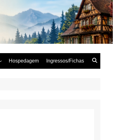
 – Semana Alemã
Hospedagem
Ingressos/Fichas
Woche
Woche
Woche
Woche
Woche
Woche
oche