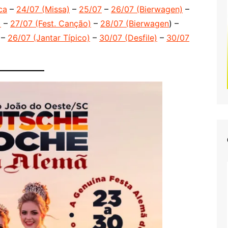
ca
–
24/07 (Missa)
–
25/07
–
26/07 (Bierwagen)
–
2016–8. Deutsche W
)
–
27/07 (Fest. Canção)
–
28/07 (Bierwagen
) –
2015–7. Deutsche W
–
26/07 (Jantar Típico)
–
30/07 (Desfile)
–
30/07
2014–6. Deutsche W
2013–5. Deutsche W
2012–4. Deutsche W
2011 – 3. Deutsche 
2010–2. Deutsche W
2009 – 1. Deutsche