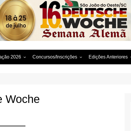
Deutsche Woche
ação 2026
Concursos/Inscrições
Edições Anteriores
ação Detalhada
Concurso da Piada 2026
2025-15. Deutsche 
ção – Locais e
Festival da Cuca 2025
2024-14. Deutsche 
Festival da Cuca 2026
2023-13. Deutsche 
raticados
e Woche
2022–12. Deutsche 
2019–11. Deutsche 
2018–10. Deutsche 
2017–9. Deutsche W