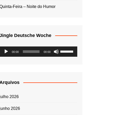
Quinta-Feira – Noite do Humor
Jingle Deutsche Woche
Tocador
Use
00:00
00:00
de
as
áudio
setas
para
cima
ou
Arquivos
para
baixo
julho 2026
para
aumentar
junho 2026
ou