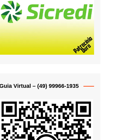
oche
oche
oche
oche
oche
Woche
oche
 Woche
Guia Virtual – (49) 99966-1935