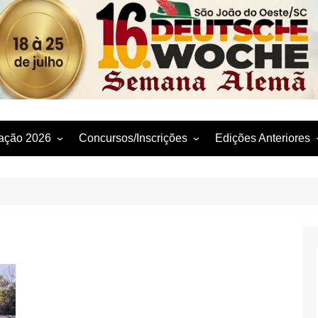
Deutsche Woche
ação 2026
Concursos/Inscrições
Edições Anteriores
ação Detalhada
Concurso da Piada 2026
2025-15. Deutsche 
ção – Locais e
Festival da Cuca 2025
2024-14. Deutsche 
Festival da Cuca 2026
2023-13. Deutsche 
raticados
2022–12. Deutsche 
2019–11. Deutsche 
2018–10. Deutsche 
2017–9. Deutsche W