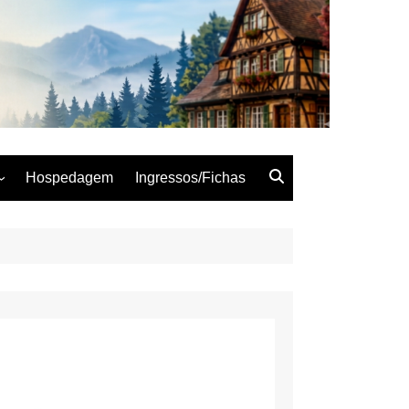
 – Semana Alemã
Hospedagem
Ingressos/Fichas
Woche
Woche
Woche
Woche
Woche
Woche
oche