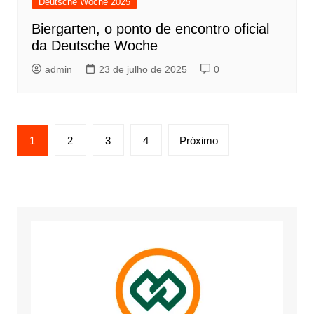
Deutsche Woche 2025
Biergarten, o ponto de encontro oficial
da Deutsche Woche
admin
23 de julho de 2025
0
Paginação
1
2
3
4
Próximo
de
posts